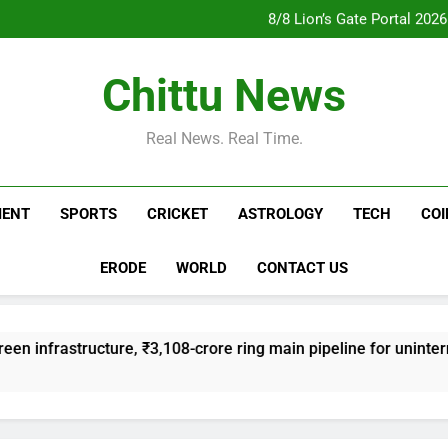
TN budget 2026-27: Chennai t
ring main pipeline f
8/8 Lion’s Gate Portal 2026
Nine arrested for st
Israel reports its first troop
TN budget 2026-27: Chennai t
Chittu News
ring main pipeline f
8/8 Lion’s Gate Portal 2026
Nine arrested for st
Real News. Real Time.
MENT
SPORTS
CRICKET
ASTROLOGY
TECH
CO
ERODE
WORLD
CONTACT US
ture, ₹3,108-crore ring main pipeline for uninterrupted water 