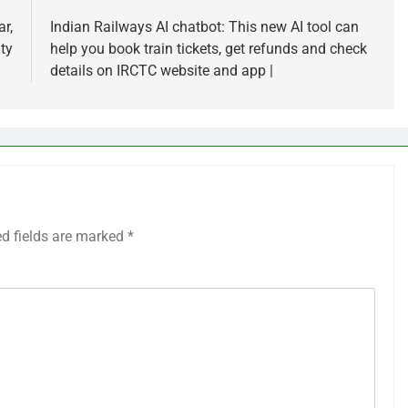
r,
Indian Railways AI chatbot: This new AI tool can
ity
help you book train tickets, get refunds and check
details on IRCTC website and app |
ed fields are marked
*