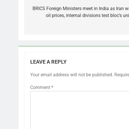
navigation
BRICS Foreign Ministers meet in India as Iran wa
oil prices, internal divisions test bloc’s un
LEAVE A REPLY
Your email address will not be published.
Requir
Comment
*